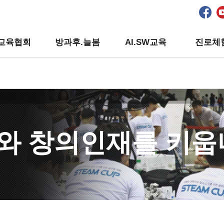
교육협회
방과후.늘봄
AI.SW교육
진로체
와 창의인재를 키웁