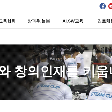
교육협회
방과후.늘봄
AI.SW교육
진로체
와 창의인재를 키웁