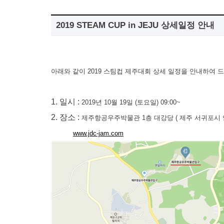
2019 STEAM CUP in JEJU 상세일정 안내
아래와 같이
2019
스팀컵 제주대회 상세 일정을 안내하여 
1.
일시
:
2019
년
10
월
19
일
(
토요일
) 09:00~
2.
장소
:
제주항공우주박물관
1
층 대강당
(
제주 서귀포시
www.jdc-jam.com