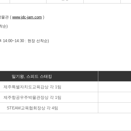
박물관
(
www.jdc-jam.com
)
착순
)
후
14:00~14:30 :
현장 선착순
)
밀기왕, 스피드 스태킹
제주특별자치도교육감상 각 1팀
제주항공우주박물관장상 각 1팀
STEAM교육협회장상 각 4팀