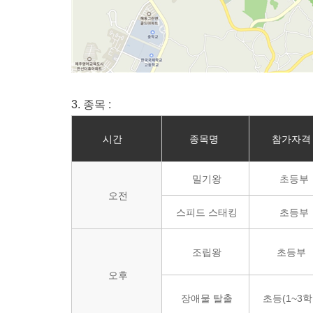
3. 종목 :
시간
종목명
참가자
밀기왕
초등부
오전
스피드 스태킹
초등부
조립왕
초등부
오후
장애물 탈출
초등(1~3학