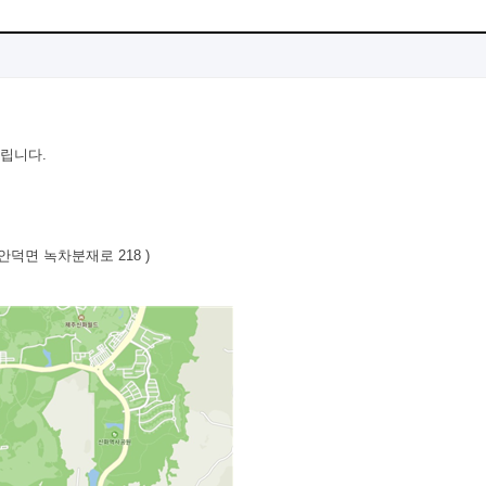
드립니다
.
 안덕면 녹차분재로
218 )