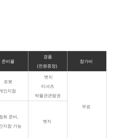
경품
준비물
참가비
(전원증정)
뱃지
로봇
티셔츠
개인지참
박물관관람권
무료
협회 준비,
뱃지
인지참 가능