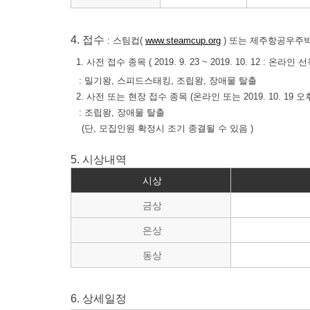
4.
접수
:
스팀컵
(
www.steamcup.org
)
또는 제주항공우주
1.
사전 접수 종목
( 2019. 9. 23 ~ 2019. 10. 12 :
온라인 선
:
밀기왕
,
스피드스태킹
,
조립왕
,
장애물 탈출
2.
사전 또는 현장 접수 종목
(
온라인 또는
2019. 10. 19
오
:
조립왕
,
장애물 탈출
(
단
,
모집인원 확정시 조기 종결될 수 있음
)
5. 시상내역
시상
금상
은상
동상
6. 상세일정