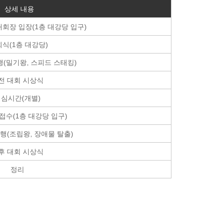
상세 내용
대회장 입장(1층 대강당 입구)
식(1층 대강당)
행(밀기왕, 스피드 스태킹)
전 대회 시상식
심시간(개별)
접수(1층 대강당 입구)
행(조립왕, 장애물 탈출)
후 대회 시상식
정리