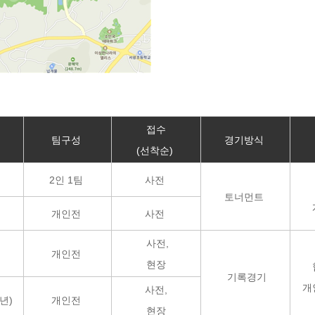
접수
격
팀구성
경기방식
(선착순)
2인 1팀
사전
토너먼트
개인전
사전
사전,
개인전
현장
기록경기
개
사전,
년)
개인전
현장