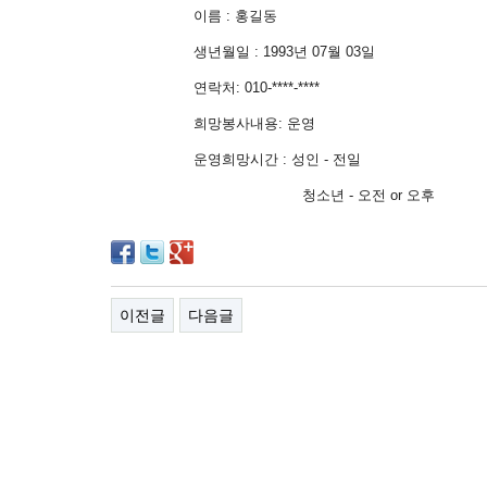
이름
: 홍길동
생년월일
: 1993
년
07
월
03
일
연락처
: 010-****-****
희망봉사내용
:
운영
운영희망시간 : 성인 - 전일
청소년 -
오전 or 오후
이전글
다음글