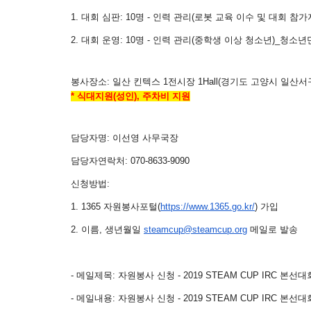
1.
대회 심판
: 10
명
-
인력 관리
(
로봇 교육 이수 및 대회 참가
2.
대회
운영
: 10
명
-
인력 관리
(
중학생 이상 청소년
)_청소년
봉사장소
:
일산 킨텍스 1전시장 1Hall
(
경기도 고양시 일산서구 
* 식대지원(성인), 주차비 지원
담당자명
:
이선영 사무국장
담당자연락처
: 070-8633-9090
신청방법
:
1. 1365
자원봉사포털
(
https://www.1365.go.kr/
)
가입
2.
이름
,
생년월일
steamcup@steamcup.org
메일로 발송
-
메일제목
:
자원봉사 신청
- 2019 STEAM CUP IRC 본선대
-
메일내용
:
자원봉사 신청
-
2019 STEAM CUP IRC 본선대