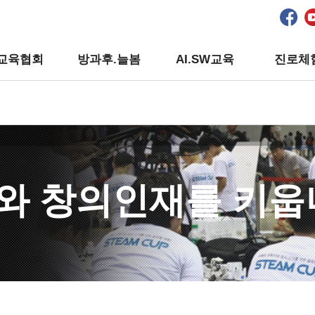
교육협회
방과후.늘봄
AI.SW교육
진로체
와 창의인재를 키웁