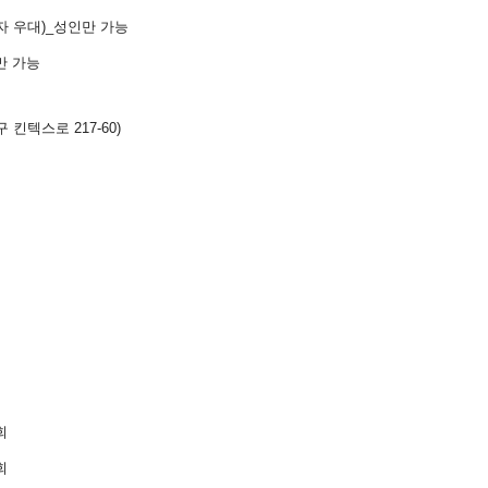
자 우대
)_성인만 가능
만 가능
킨텍스로 217-60
)
회
회