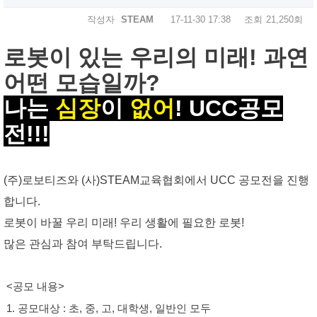
작성자
STEAM
17-11-30 17:38
조회
21,250회
로봇이 있는 우리의 미래! 과연
어떤 모습일까?
나는
심장
이
없어
!
UCC공모
전!!!
(주)로보티즈와 (
사)STEAM교육협회에서 UCC 공모전을 진행
합니다.
로봇이 바꿀 우리 미래! 우리 생활에 필요한 로봇!
많은 관심과 참여 부탁드립니다.
<공모 내용>
1. 공모대상 : 초, 중, 고, 대학생, 일반인 모두