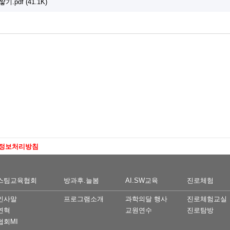
pdf (41.1K)
정보처리방침
스팀교육협회
방과후.늘봄
AI.SW교육
진로체험
인사말
프로그램소개
과학의달 행사
진로체험교실
연혁
교원연수
진로탐방
협회MI