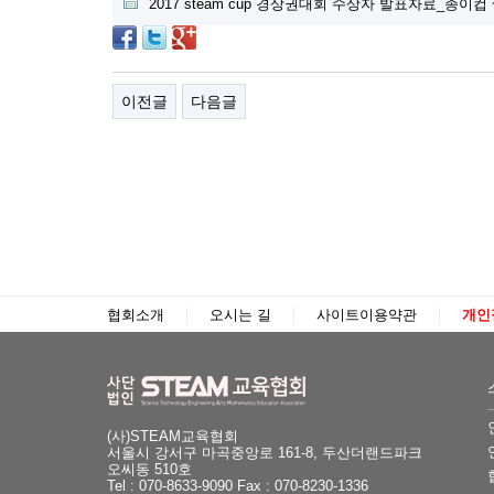
2017 steam cup 경상권대회 수상자 발표자료_종이컵 쌓기.
이전글
다음글
협회소개
오시는 길
사이트이용약관
개인
(사)STEAM교육협회
서울시 강서구 마곡중앙로 161-8, 두산더랜드파크
오씨동 510호
Tel : 070-8633-9090 Fax : 070-8230-1336