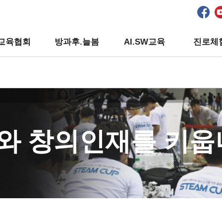
교육협회
방과후.늘봄
AI.SW교육
진로체
와 창의인재를 키웁