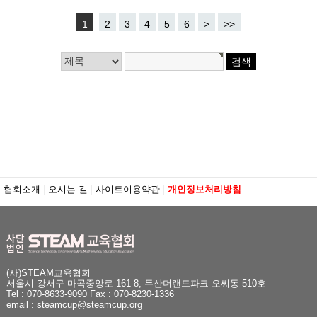
1
2
3
4
5
6
>
>>
협회소개
오시는 길
사이트이용약관
개인정보처리방침
(사)STEAM교육협회
서울시 강서구 마곡중앙로 161-8, 두산더랜드파크 오씨동 510호
Tel : 070-8633-9090 Fax : 070-8230-1336
email : steamcup@steamcup.org