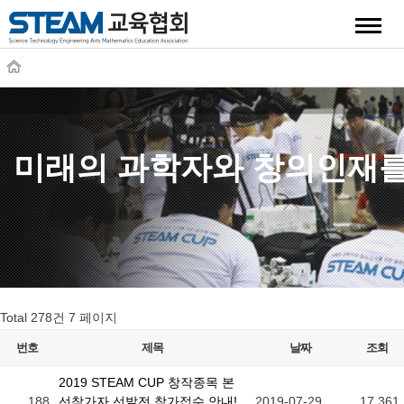
quick
미래의 과학자와 창의인재를
Total 278건
7 페이지
번호
제목
날짜
조회
2019 STEAM CUP 창작종목 본
188
선참가자 선발전 참가접수 안내!
2019-07-29
17,361