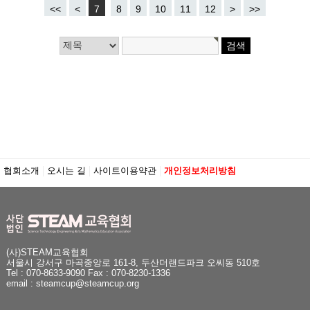
<<
<
7
8
9
10
11
12
>
>>
협회소개
오시는 길
사이트이용약관
개인정보처리방침
(사)STEAM교육협회
서울시 강서구 마곡중앙로 161-8, 두산더랜드파크 오씨동 510호
Tel : 070-8633-9090 Fax : 070-8230-1336
email : steamcup@steamcup.org